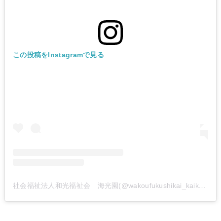
この投稿をInstagramで見る
社会福祉法人和光福祉会 海光園(@wakoufukushikai_kaikouen)がシェアした投稿