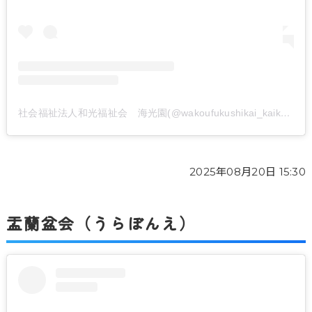
社会福祉法人和光福祉会 海光園(@wakoufukushikai_kaikouen)がシェアした投稿
2025年08月20日 15:30
盂蘭盆会（うらぼんえ）