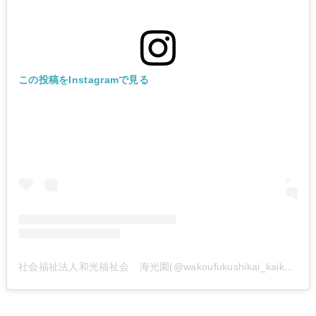
この投稿をInstagramで見る
社会福祉法人和光福祉会 海光園(@wakoufukushikai_kaikouen)がシェアした投稿